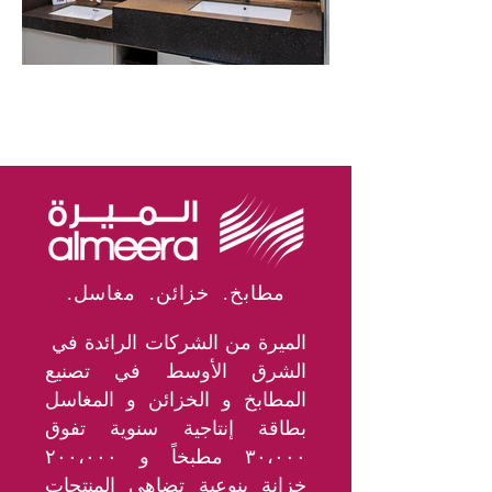
.مطابخ. خزائن. مغاسل
الميرة من الشركات الرائدة في
الشرق الأوسط في تصنيع
المطابخ و الخزائن و المغاسل
بطاقة إنتاجية سنوية تفوق
٣٠،٠٠٠ مطبخاً و ٢٠٠،٠٠٠
خزانة بنوعية تضاهي المنتجات