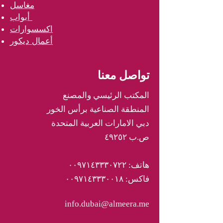
مغاسل
أبواب
اكسسوارات
أعمال ديكور
تواصل معنا
المكتب الرئيسي والمصنع
المنطقة الصناعية برأس الخور
دبي الامارات العربية المتحدة
ص.ب ٤٩٢٥٢
هاتف: ٠٠٩٧١٤٣٣٣٠٧٢٢
فاكس: ٠٠٩٧١٤٣٣٣٠٠١٨
info.dubai@almeera.me