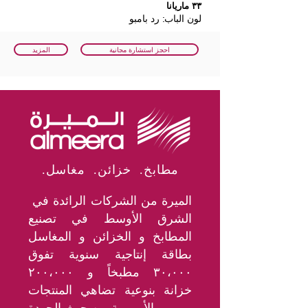
٣٣ ماريانا
لون الباب: رد بامبو
احجز استشارة مجانية
المزيد
.مطابخ. خزائن. مغاسل
الميرة من الشركات الرائدة في
الشرق الأوسط في تصنيع
المطابخ و الخزائن و المغاسل
بطاقة إنتاجية سنوية تفوق
٣٠،٠٠٠ مطبخاً و ٢٠٠،٠٠٠
خزانة بنوعية تضاهي المنتجات