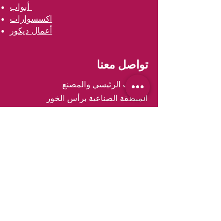
أبواب
اكسسوارات
أعمال ديكور
تواصل معنا
المكتب الرئيسي والمصنع
المنطقة الصناعية برأس الخور
دبي الامارات العربية المتحدة
ص.ب ٤٩٢٥٢
هاتف: ٠٠٩٧١٤٣٣٣٠٧٢٢
فاكس: ٠٠٩٧١٤٣٣٣٠٠١٨
info.dubai@almeera.me
الرقم المجاني: ٨٠٠١١٩٩