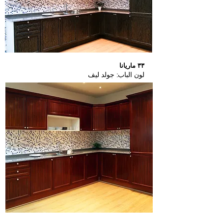
٣٣ ماريانا
لون الباب: جولد ليف
Button