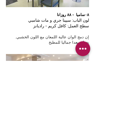
٠٨ساميا - ٨٨ روزانا
لون الباب: سيينا جري و مات شامبي
سطح العمل: كافل كريم - راديانز
.إن دمج الوان عالية اللمعان مع اللون الخشبي
يعطي بعدا جماليا للمطبخ
٠٨ ساميا