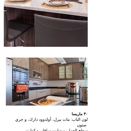
٣٠ ماريسا
لون الباب: مات بيرل، أولدوود دارك، و جري
ستون
سطح العمل: ميدنايت سافاير - كوارتز