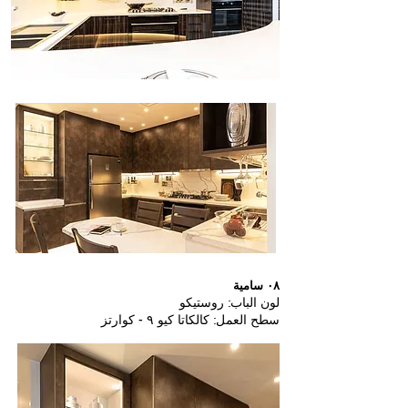
٠٨ سامية
لون الباب: روستيكو
سطح العمل: كالكاتا كيو ٩ - كوارتز