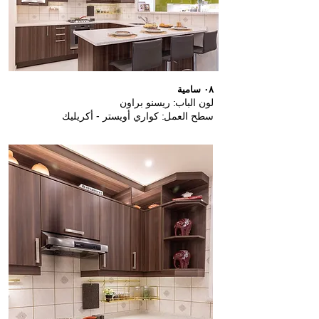
٠٨ سامية
لون الباب: ريسنو براون
سطح العمل: كواري أويستر - أكريليك