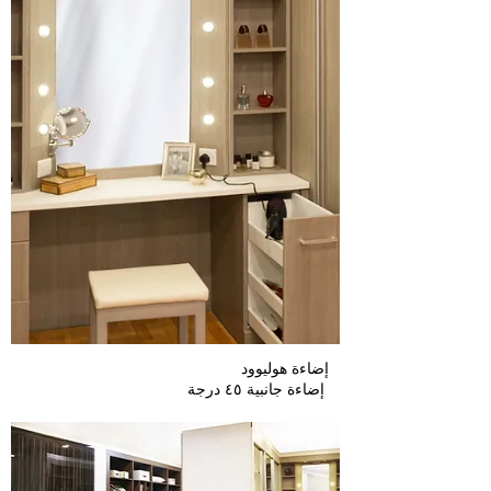
إضاءة هوليوود
درجة
إضاءة جانبية ٤٥