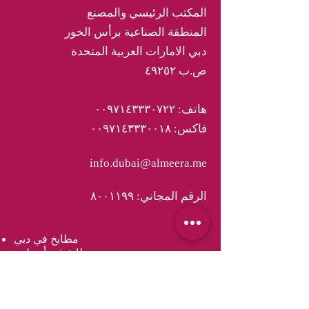
المكتب الرئيسي والمصنع
المنطقة الصناعية برأس الخور
دبي الامارات العربية المتحدة
ص.ب ٤٩٢٥٢
هاتف: ٠٠٩٧١٤٣٣٣٠٧٢٢
فاكس: ٠٠٩٧١٤٣٣٣٠٠١٨
info.dubai@almeera.me
الرقم المجاني: ٨٠٠١١٩٩
مطابخ في دبي
مطابخ في أبوظبي
مطابخ في الامارات
مطابخ في مسقط
مطابخ في عمان
مطابخ في الدوحة