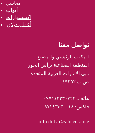
مغاسل
أبواب
اكسسوارات
أعمال ديكور
تواصل معنا
المكتب الرئيسي والمصنع
المنطقة الصناعية برأس الخور
دبي الامارات العربية المتحدة
ص.ب ٤٩٢٥٢
هاتف: ٠٠٩٧١٤٣٣٣٠٧٢٢
فاكس: ٠٠٩٧١٤٣٣٣٠٠١٨
info.dubai@almeera.me