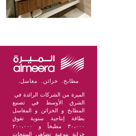
.مطابخ. خزائن. مغاسل
الميرة من الشركات الرائدة في
الشرق الأوسط في تصنيع
المطابخ و الخزائن و المغاسل
بطاقة إنتاجية سنوية تفوق
٣٠،٠٠٠ مطبخاً و ٢٠٠،٠٠٠
خزانة بنوعية تضاهي المنتجات