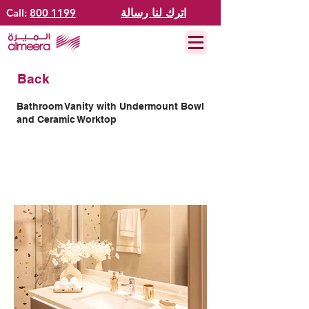
اترك لنا رسالة
800 1199
Call:
Back
Bathroom Vanity with Undermount Bowl
and Ceramic Worktop