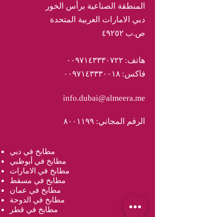
المنطقة الصناعية برأس الخور
دبي الامارات العربية المتحدة
ص.ب ٤٩٢٥٢
هاتف: ٠٠٩٧١٤٣٣٣٠٧٢٢
فاكس: ٠٠٩٧١٤٣٣٣٠٠١٨
info.dubai@almeera.me
الرقم المجاني: ٨٠٠١١٩٩
مطابخ في دبي
مطابخ في أبوظبي
مطابخ في الامارات
مطابخ في مسقط
مطابخ في عمان
مطابخ في الدوحة
مطابخ في قطر