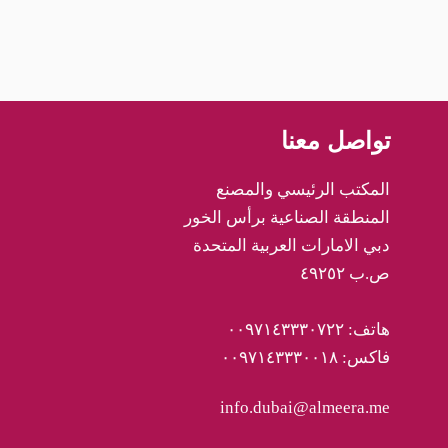
تواصل معنا
المكتب الرئيسي والمصنع
المنطقة الصناعية برأس الخور
دبي الامارات العربية المتحدة
ص.ب ٤٩٢٥٢
هاتف: ٠٠٩٧١٤٣٣٣٠٧٢٢
فاكس: ٠٠٩٧١٤٣٣٣٠٠١٨
info.dubai@almeera.me