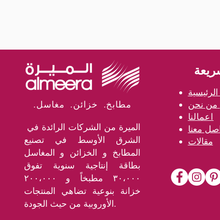
ريعة
لرئيسية
من نحن
.مطابخ. خزائن. مغاسل
اعمالنا
الميرة من الشركات الرائدة في
الشرق الأوسط في تصنيع
مقالات
المطابخ و الخزائن و المغاسل
بطاقة إنتاجية سنوية تفوق
٣٠،٠٠٠ مطبخاً و ٢٠٠،٠٠٠
خزانة بنوعية تضاهي المنتجات
الأوروبية من حيث الجودة.