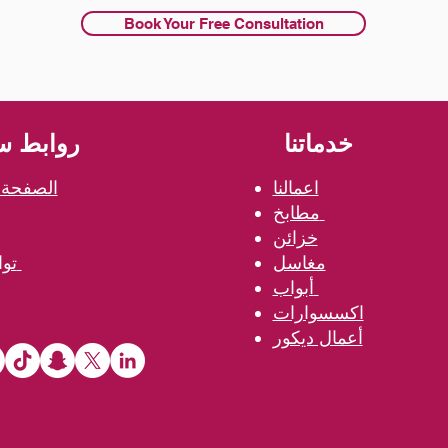
Book Your Free Consultation
خدماتنا
روابط س
اعمالنا
الصفحة ا
مطابخ
خزائن
مغاسل
تواصل معنا
أبواب
اكسسوارات
أعمال ديكور