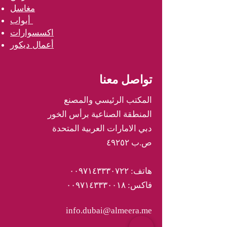
مغاسل
أبواب
اكسسوارات
أعمال ديكور
تواصل معنا
المكتب الرئيسي والمصنع
المنطقة الصناعية برأس الخور
دبي الامارات العربية المتحدة
ص.ب ٤٩٢٥٢
هاتف: ٠٠٩٧١٤٣٣٣٠٧٢٢
فاكس: ٠٠٩٧١٤٣٣٣٠٠١٨
info.dubai@almeera.me