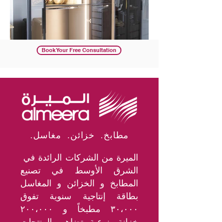
Book Your Free Consultation
.مطابخ. خزائن. مغاسل
الميرة من الشركات الرائدة في
الشرق الأوسط في تصنيع
المطابخ و الخزائن و المغاسل
بطاقة إنتاجية سنوية تفوق
٣٠،٠٠٠ مطبخاً و ٢٠٠،٠٠٠