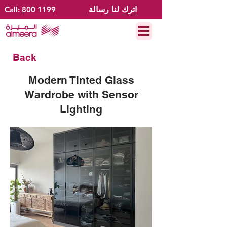
اترك لنا رسالة
800 1199
Call:
Back
Modern Tinted Glass
Wardrobe with Sensor
Lighting