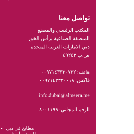
تواصل معنا
المكتب الرئيسي والمصنع
المنطقة الصناعية برأس الخور
دبي الامارات العربية المتحدة
ص.ب ٤٩٢٥٢
هاتف: ٠٠٩٧١٤٣٣٣٠٧٢٢
فاكس: ٠٠٩٧١٤٣٣٣٠٠١٨
info.dubai@almeera.me
الرقم المجاني: ٨٠٠١١٩٩
مطابخ في دبي