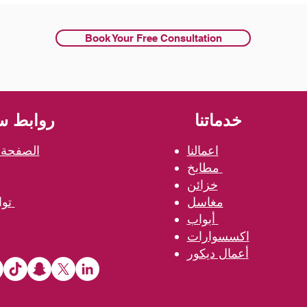
Book Your Free Consultation
خدماتنا
روابط س
اعمالنا
الصفحة ا
مطابخ
خزائن
مغاسل
تواصل معنا
أبواب
اكسسوارات
أعمال ديكور