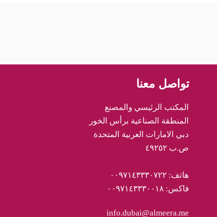
تواصل معنا
المكتب الرئيسي والمصنع
المنطقة الصناعية برأس الخور
دبي الامارات العربية المتحدة
ص.ب ٤٩٢٥٢
هاتف: ٠٠٩٧١٤٣٣٣٠٧٢٢
فاكس: ٠٠٩٧١٤٣٣٣٠٠١٨
info.dubai@almeera.me