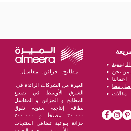
ريعة
لرئيسية
من نحن
.مطابخ. خزائن. مغاسل
اعمالنا
الميرة من الشركات الرائدة في
الشرق الأوسط في تصنيع
مقالات
المطابخ و الخزائن و المغاسل
بطاقة إنتاجية سنوية تفوق
٣٠،٠٠٠ مطبخاً و ٢٠٠،٠٠٠
خزانة بنوعية تضاهي المنتجات
الأوروبية من حيث الجودة.