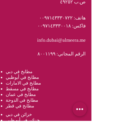
ص.ب ٤٩٢٥٢
هاتف: ٠٠٩٧١٤٣٣٣٠٧٢٢
فاكس: ٠٠٩٧١٤٣٣٣٠٠١٨
info.dubai@almeera.me
الرقم المجاني: ٨٠٠١١٩٩
مطابخ في دبي
مطابخ في أبوظبي
مطابخ في الامارات
مطابخ في مسقط
مطابخ في عمان
مطابخ في الدوحة
مطابخ في قطر
خزائن في دبي
خزائن في أبو ظبي
خزائن ملابس في الامارات