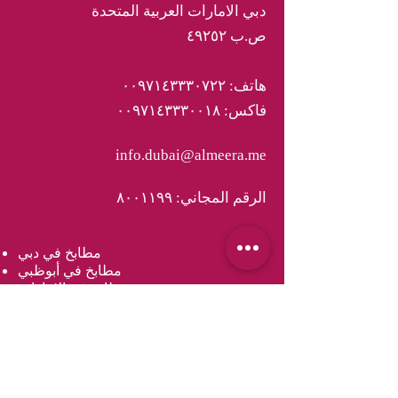
دبي الامارات العربية المتحدة
ص.ب ٤٩٢٥٢
هاتف: ٠٠٩٧١٤٣٣٣٠٧٢٢
فاكس: ٠٠٩٧١٤٣٣٣٠٠١٨
info.dubai@almeera.me
الرقم المجاني: ٨٠٠١١٩٩
مطابخ في دبي
مطابخ في أبوظبي
مطابخ في الامارات
مطابخ في مسقط
مطابخ في عمان
مطابخ في الدوحة
مطابخ في قطر
خزائن في دبي