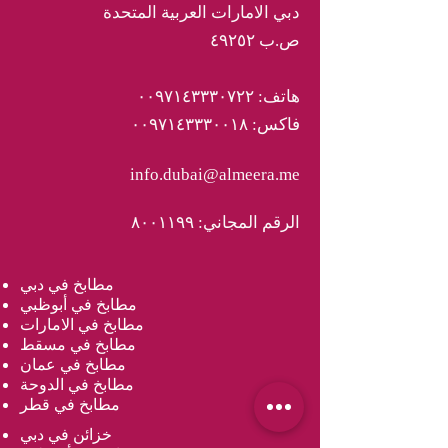
دبي الامارات العربية المتحدة
ص.ب ٤٩٢٥٢
هاتف: ٠٠٩٧١٤٣٣٣٠٧٢٢
فاكس: ٠٠٩٧١٤٣٣٣٠٠١٨
info.dubai@almeera.me
الرقم المجاني: ٨٠٠١١٩٩
مطابخ في دبي
مطابخ في أبوظبي
مطابخ في الامارات
مطابخ في مسقط
مطابخ في عمان
مطابخ في الدوحة
مطابخ في قطر
خزائن في دبي