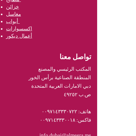
خزائن
مغاسل
أبواب
اكسسوارات
أعمال ديكور
تواصل معنا
المكتب الرئيسي والمصنع
المنطقة الصناعية برأس الخور
دبي الامارات العربية المتحدة
ص.ب ٤٩٢٥٢
هاتف: ٠٠٩٧١٤٣٣٣٠٧٢٢
فاكس: ٠٠٩٧١٤٣٣٣٠٠١٨
info.dubai@almeera.me