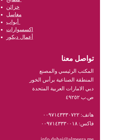
خزائن
مغاسل
أبواب
اكسسوارات
أعمال ديكور
تواصل معنا
المكتب الرئيسي والمصنع
المنطقة الصناعية برأس الخور
دبي الامارات العربية المتحدة
ص.ب ٤٩٢٥٢
هاتف: ٠٠٩٧١٤٣٣٣٠٧٢٢
فاكس: ٠٠٩٧١٤٣٣٣٠٠١٨
info.dubai@almeera.me