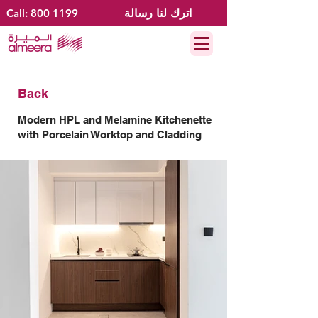
اترك لنا رسالة
800 1199
Call:
Back
Modern HPL and Melamine Kitchenette
with Porcelain Worktop and Cladding