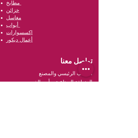
مطابخ
خزائن
مغاسل
أبواب
اكسسوارات
أعمال ديكور
تواصل معنا
المكتب الرئيسي والمصنع
المنطقة الصناعية برأس الخور
دبي الامارات العربية المتحدة
ص.ب ٤٩٢٥٢
هاتف: ٠٠٩٧١٤٣٣٣٠٧٢٢
فاكس: ٠٠٩٧١٤٣٣٣٠٠١٨