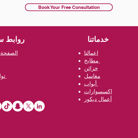
Book Your Free Consultation
خدماتنا
روابط س
اعمالنا
الصفحة ا
مطابخ
خزائن
مغاسل
تواصل معنا
أبواب
اكسسوارات
أعمال ديكور