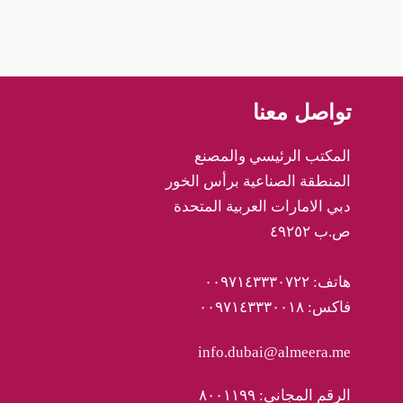
تواصل معنا
المكتب الرئيسي والمصنع
المنطقة الصناعية برأس الخور
دبي الامارات العربية المتحدة
ص.ب ٤٩٢٥٢
هاتف: ٠٠٩٧١٤٣٣٣٠٧٢٢
فاكس: ٠٠٩٧١٤٣٣٣٠٠١٨
info.dubai@almeera.me
الرقم المجاني: ٨٠٠١١٩٩