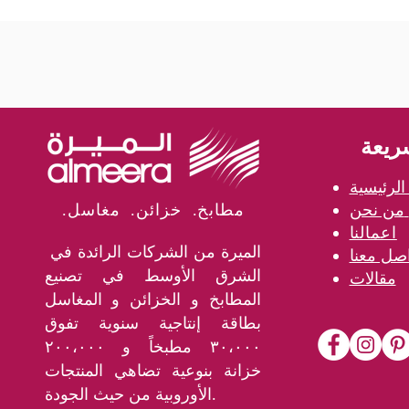
ريعة
لرئيسية
من نحن
.مطابخ. خزائن. مغاسل
اعمالنا
الميرة من الشركات الرائدة في
الشرق الأوسط في تصنيع
مقالات
المطابخ و الخزائن و المغاسل
بطاقة إنتاجية سنوية تفوق
٣٠،٠٠٠ مطبخاً و ٢٠٠،٠٠٠
خزانة بنوعية تضاهي المنتجات
الأوروبية من حيث الجودة.