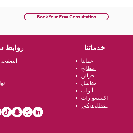
Book Your Free Consultation
خدماتنا
روابط س
اعمالنا
الصفحة ا
مطابخ
خزائن
مغاسل
تواصل معنا
أبواب
اكسسوارات
أعمال ديكور