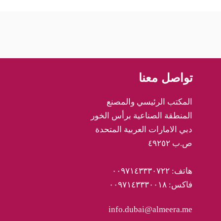
تواصل معنا
المكتب الرئيسي والمصنع
المنطقة الصناعية برأس الخور
دبي الامارات العربية المتحدة
ص.ب ٤٩٢٥٢
هاتف: ٠٠٩٧١٤٣٣٣٠٧٢٢
فاكس: ٠٠٩٧١٤٣٣٣٠٠١٨
info.dubai@almeera.me